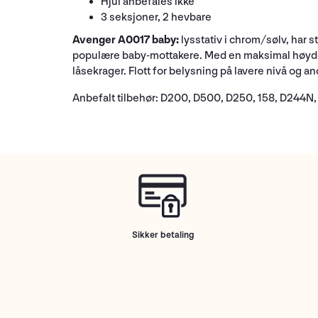
Hjul anbefales ikke
3 seksjoner, 2 hevbare
Avenger A0017 baby:
lysstativ i chrom/sølv, har 
populære baby-mottakere. Med en maksimal høyde på
låsekrager. Flott for belysning på lavere nivå og an
Anbefalt tilbehør: D200, D500, D250, 158, D244N
Sikker betaling