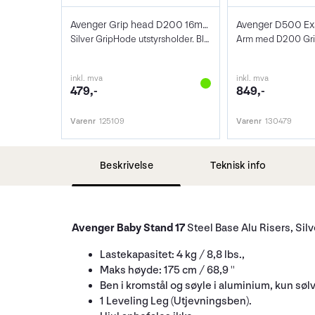
Avenger Grip head D200 16mm socket
Silver GripHode utstyrsholder. Blank utg
Arm med D200 Gri
inkl. mva
inkl. mva
479,-
849,-
Varenr
125109
Varenr
130479
Beskrivelse
Teknisk info
Avenger Baby Stand 17
Steel Base Alu Risers, Silv
Lastekapasitet: 4 kg / 8,8 lbs.,
Maks høyde: 175 cm / 68,9 ''
Ben i kromstål og søyle i aluminium, kun sølv
1 Leveling Leg (Utjevningsben).