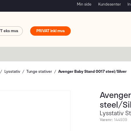
Min side
Kundesenter
In
FT
PRIVAT
Lysstativ
Tunge stativer
Avenger Baby Stand 0017 steel/Silver
Avenger
steel/Si
Lysstativ S
Varenr:
144939