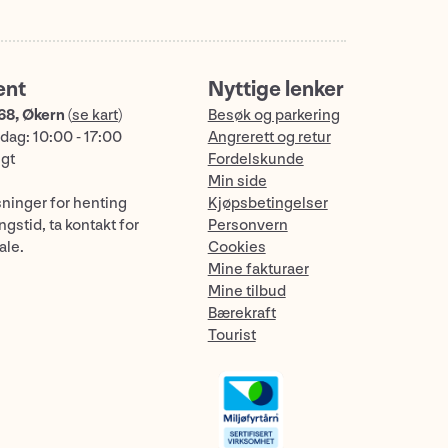
ent
Nyttige lenker
68, Økern
(
se kart
)
Besøk og parkering
dag: 10:00 - 17:00
Angrerett og retur
ngt
Fordelskunde
Min side
sninger for henting
Kjøpsbetingelser
gstid, ta kontakt for
Personvern
ale.
Cookies
Mine fakturaer
Mine tilbud
Bærekraft
Tourist