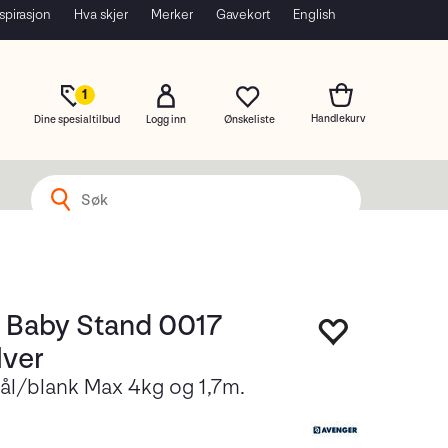
spirasjon
Hva skjer
Merker
Gavekort
English
1
Dine spesialtilbud
Logg inn
 Baby Stand 0017
lver
tål/blank Max 4kg og 1,7m.