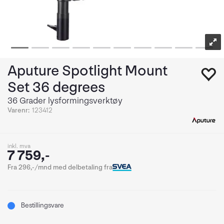
Aputure Spotlight Mount
Set 36 degrees
36 Grader lysformingsverktøy
Varenr:
123412
inkl. mva
7 759,-
Fra 296,-/mnd med delbetaling fra
Bestillingsvare