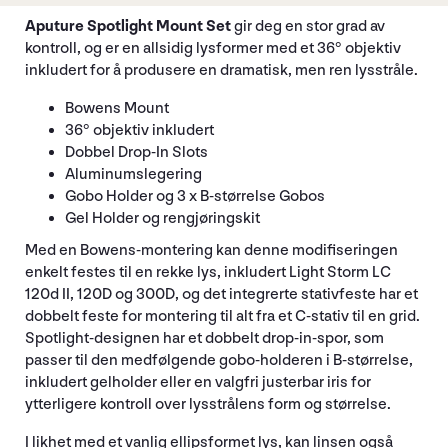
Aputure Spotlight Mount Set
gir deg en stor grad av
kontroll, og er en allsidig lysformer med et 36° objektiv
inkludert for å produsere en dramatisk, men ren lysstråle.
Bowens Mount
36° objektiv inkludert
Dobbel Drop-In Slots
Aluminumslegering
Gobo Holder og 3 x B-størrelse Gobos
Gel Holder og rengjøringskit
Med en Bowens-montering kan denne modifiseringen
enkelt festes til en rekke lys, inkludert Light Storm LC
120d II, 120D og 300D, og det integrerte stativfeste har et
dobbelt feste for montering til alt fra et C-stativ til en grid.
Spotlight-designen har et dobbelt drop-in-spor, som
passer til den medfølgende gobo-holderen i B-størrelse,
inkludert gelholder eller en valgfri justerbar iris for
ytterligere kontroll over lysstrålens form og størrelse.
I likhet med et vanlig ellipsformet lys, kan linsen også