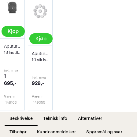
Kjøp
Kjøp
Aputure 18-Leaf Iris
18 Iris Blader Drop in system
Aputure 10 GOBO Kit
10 stk lysformere til Spotlight Mount
inkl. mva
1
inkl. mva
695,-
929,-
Varenr
Varenr
148103
149355
Beskrivelse
Teknisk info
Alternativer
Tilbehør
Kundeanmeldelser
Spørsmål og svar