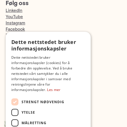
Følg oss
LinkedIn
YouTube
Instagram
Facebook
TikTok
Dette nettstedet bruker
Fotopodden
informasjonskapsler
Med forbehold om skrive- og lagerfeil
Dette nettstedet bruker
informasjonskapsler (cookies) for å
forbedre din opplevelse. Ved å bruke
nettstedet vårt samtykker du i alle
informasjonskapsler i samsvar med
retningslinjene våre for
informasjonskapsler.
Les mer
STRENGT NØDVENDIG
YTELSE
MÅLRETTING