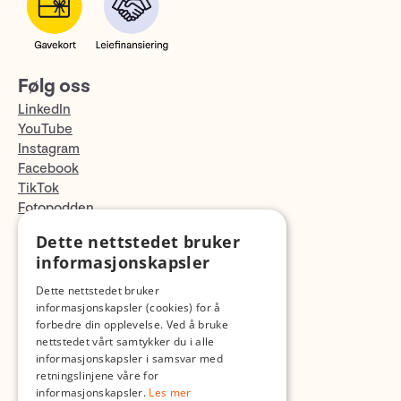
Følg oss
LinkedIn
YouTube
Instagram
Facebook
TikTok
Fotopodden
Dette nettstedet bruker
Med forbehold om skrive- og lagerfeil
informasjonskapsler
Dette nettstedet bruker
informasjonskapsler (cookies) for å
forbedre din opplevelse. Ved å bruke
nettstedet vårt samtykker du i alle
informasjonskapsler i samsvar med
retningslinjene våre for
informasjonskapsler.
Les mer