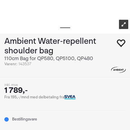
Ambient Water-repellent
shoulder bag
110cm Bag for QP580, QP5100, QP480
Varenr:
143537
inkl. mva
1 789,-
Fra 195,-/mnd med delbetaling fra
Bestillingsvare