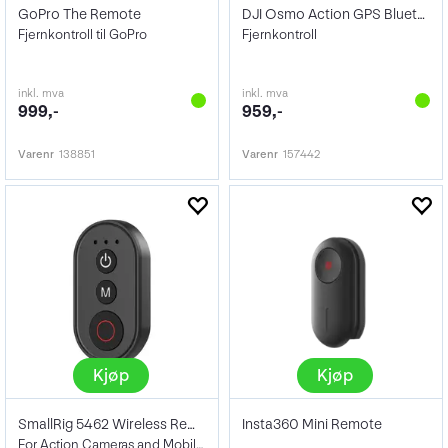
GoPro The Remote
DJI Osmo Action GPS Bluetooth RC
Fjernkontroll til GoPro
Fjernkontroll
inkl. mva
inkl. mva
999,-
959,-
Varenr
138851
Varenr
157442
Kjøp
Kjøp
SmallRig 5462 Wireless Remote Controller
Insta360 Mini Remote
For Action Cameras and Mobile Phones