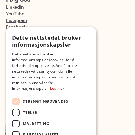
LinkedIn
YouTube
Instagram
Facebook
TikTok
Dette nettstedet bruker
Fotopodden
informasjonskapsler
Dette nettstedet bruker
Med forbehold om skrive- og lagerfeil
informasjonskapsler (cookies) for å
forbedre din opplevelse. Ved å bruke
nettstedet vårt samtykker du i alle
informasjonskapsler i samsvar med
retningslinjene våre for
informasjonskapsler.
Les mer
STRENGT NØDVENDIG
YTELSE
MÅLRETTING
FUNKSJONALITET