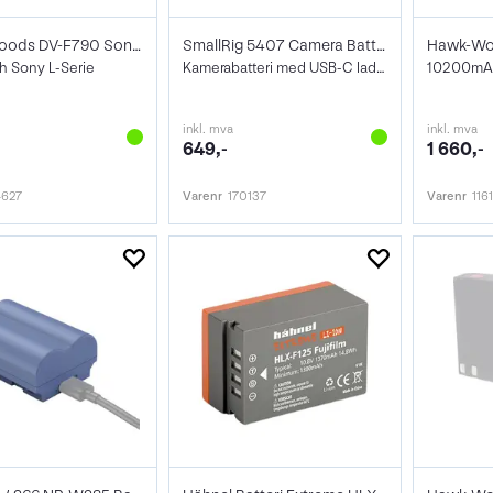
Hawk-Woods DV-F790 Sony NP-F type
SmallRig 5407 Camera Battery LP-E6P Oran
 Sony L-Serie
Kamerabatteri med USB-C ladeplugg
inkl. mva
inkl. mva
649,-
1 660,-
4627
Varenr
170137
Varenr
116