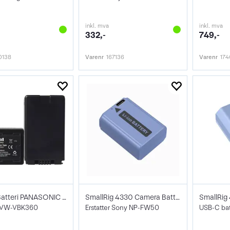
inkl. mva
inkl. mva
332,-
749,-
0138
Varenr
167136
Varenr
174
Hähnel Batteri PANASONIC HL-K360
SmallRig 4330 Camera Battery NP-FW50
r VW-VBK360
Erstatter Sony NP-FW50
USB-C bat