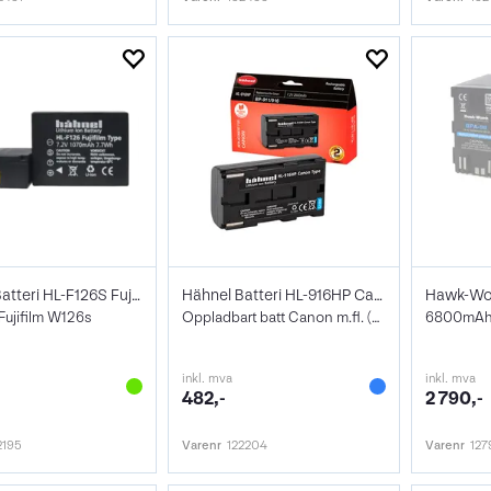
Hähnel Batteri HL-F126S Fujifilm (W126)
Hähnel Batteri HL-916HP Canon 9xx serie
 Fujifilm W126s
Oppladbart batt Canon m.fl. (BP-915/916)
inkl. mva
inkl. mva
482,-
2 790,-
2195
Varenr
122204
Varenr
127