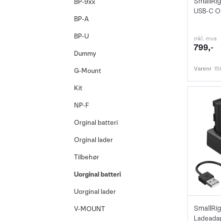
BP-9xx
BP-A
BP-U
inkl. mva
799,-
Dummy
Varenr
15
G-Mount
Kit
NP-F
Orginal batteri
Orginal lader
Tilbehør
Uorginal batteri
Uorginal lader
V-MOUNT