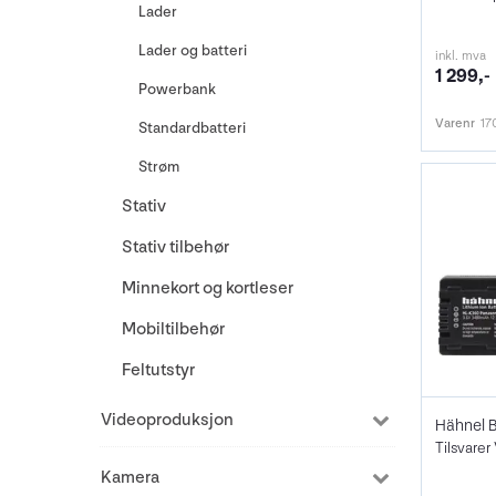
Lader
Lader og batteri
inkl. mva
1 299,-
Powerbank
Varenr
17
Standardbatteri
Strøm
Stativ
Stativ tilbehør
Minnekort og kortleser
Mobiltilbehør
Feltutstyr
Videoproduksjon
Tilsvare
Kamera