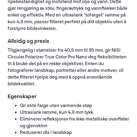
ripebestandighet og motstand mot olje og vann. Dette
gjør rengjøring av støv, fingeravtrykk og vannflekker både
enkel og effektiv. Med en ultraslank "tofarget" ramme på
kun 4,9 mm, passer filteret perfekt på ditt objektiv uten å
forstyrre bildevinkelen.
Allsidig og presis
Tilgjengelig i størrelser fra 40,5 mm til 95 mm, gir NiSi
Circular Polarizer True Color Pro Nano deg fleksibiliteten
til å bruke det på en rekke objektiver. Enten du
fotograferer landskap, portretter eller andre motiver, vil
dette filteret hjelpe deg med å oppnå enestående
bildekvalitet.
Egenskaper
Gir ekte farge uten varmende støp
Ultraslank ramme, kun 4,9 mm tykk
Eliminerer refleksjoner fra ikke-metalliske overflater
og gjenskinn
Reduserer dis i landskap