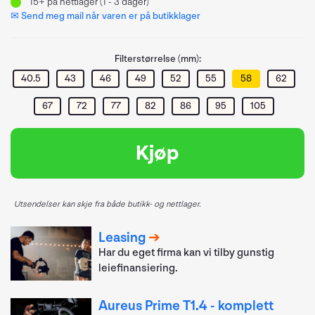
15+
på nettlager (1 - 3 dager)
✉ Send meg mail når varen er på butikklager
Filterstørrelse (mm):
40.5
43
46
49
52
55
58
62
67
72
77
82
86
95
105
Kjøp
Utsendelser kan skje fra både butikk- og nettlager.
Leasing
Har du eget firma kan vi tilby gunstig
leiefinansiering.
Aureus Prime T1.4 - komplett