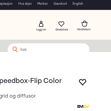
spirasjon
Hva skjer
Merker
Gavekort
English
Logg inn
eedbox-Flip Color
 grid og diffusor