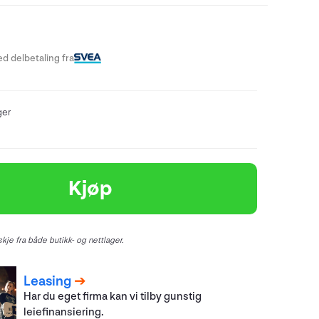
d delbetaling fra
ger
Kjøp
kje fra både butikk- og nettlager.
Leasing
Har du eget firma kan vi tilby gunstig
leiefinansiering.