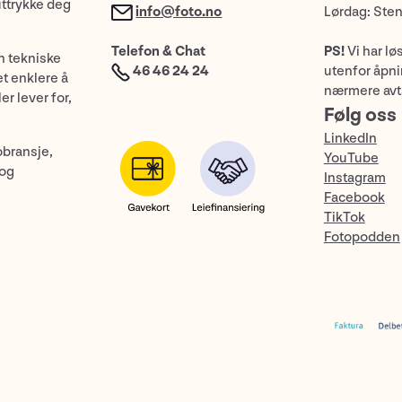
uttrykke deg
info@foto.no
Lørdag: Ste
Telefon & Chat
PS!
Vi har lø
n tekniske
46 46 24 24
utenfor åpnin
et enklere å
nærmere avt
er lever for,
Følg oss
LinkedIn
obransje,
YouTube
 og
Instagram
Facebook
TikTok
Fotopodden