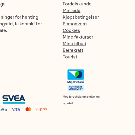
ngt
Fordelskunde
Min side
sninger for henting
Kjøpsbetingelser
gstid, ta kontakt for
Personvern
ale.
Cookies
Mine fakturaer
Mine tilbud
Bærekraft
Tourist
Med forbehold om skrive- og
lagerfeil