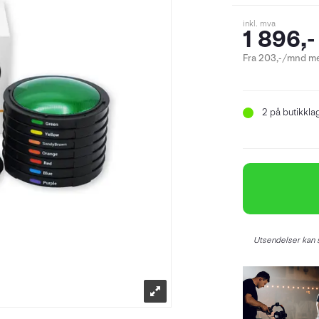
inkl. mva
1 896,-
Fra 203,-/mnd me
2
på butikkla
Utsendelser kan s