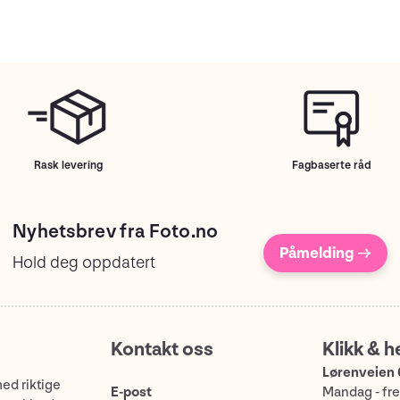
Rask levering
Fagbaserte råd
Nyhetsbrev fra Foto.no
Påmelding →
Hold deg oppdatert
Kontakt oss
Klikk & h
Lørenveien 
med riktige
E-post
Mandag - fre