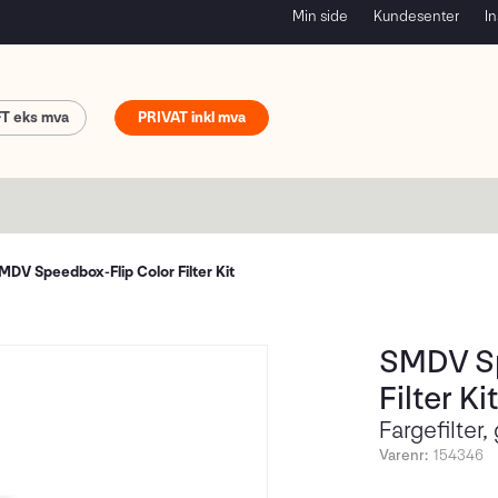
Min side
Kundesenter
In
FT
PRIVAT
MDV Speedbox-Flip Color Filter Kit
SMDV Sp
Filter Kit
Fargefilter,
Varenr:
154346