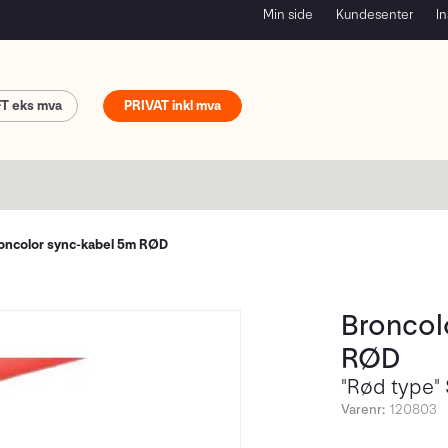
Min side
Kundesenter
In
FT
PRIVAT
oncolor sync-kabel 5m RØD
Broncol
RØD
"Rød type"
Varenr:
120803