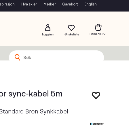
spirasjon
Hva skjer
Merker
Gavekort
English
Logg inn
or sync-kabel 5m
 Standard Bron Synkkabel