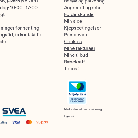
68, Økern
(
se kart
)
Besøk og parkering
dag: 10:00 - 17:00
Angrerett og retur
ngt
Fordelskunde
Min side
sninger for henting
Kjøpsbetingelser
gstid, ta kontakt for
Personvern
ale.
Cookies
Mine fakturaer
Mine tilbud
Bærekraft
Tourist
Med forbehold om skrive- og
lagerfeil