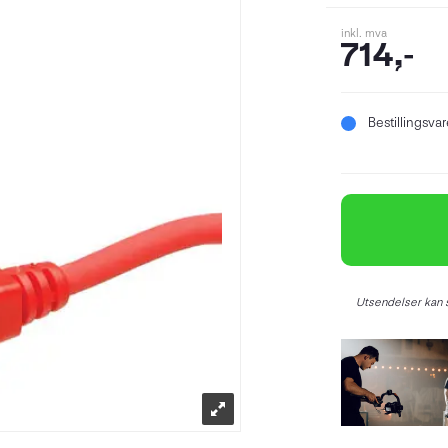
inkl. mva
714,-
Bestillingsva
Utsendelser kan s