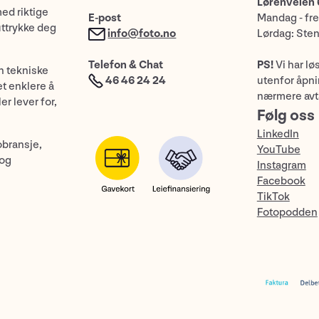
Lørenveien 
med riktige
E-post
Mandag - fre
uttrykke deg
info@foto.no
Lørdag: Ste
Telefon & Chat
PS!
Vi har lø
n tekniske
46 46 24 24
utenfor åpnin
et enklere å
nærmere avt
er lever for,
Følg oss
LinkedIn
obransje,
YouTube
 og
Instagram
Facebook
TikTok
Fotopodden